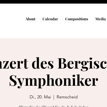
About
Calendar
Compositions
Media
zert des Bergis
Symphoniker
Di., 20. Mai
  |  
Remscheid