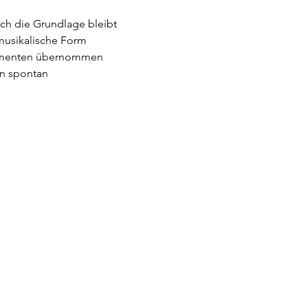
och die Grundlage bleibt 
musikalische Form 
rumenten übernommen 
en spontan 