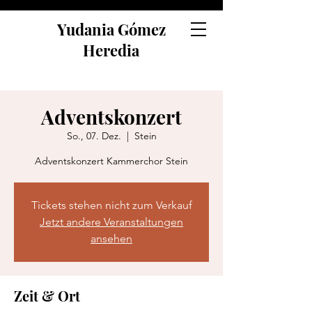
Yudania Gómez
Heredia
Adventskonzert
So., 07. Dez.
  |  
Stein
Adventskonzert Kammerchor Stein
Tickets stehen nicht zum Verkauf
Jetzt andere Veranstaltungen
ansehen
Zeit & Ort