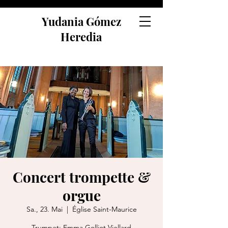
Yudania Gómez
Heredia
Concert trompette &
orgue
Sa., 23. Mai
  |  
Église Saint-Maurice
Trumpet: Emma Golliot Viellard