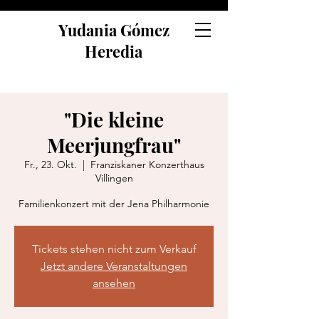
Yudania Gómez
Heredia
"Die kleine
Meerjungfrau"
Fr., 23. Okt.
  |  
Franziskaner Konzerthaus
Villingen
Familienkonzert mit der Jena Philharmonie
Tickets stehen nicht zum Verkauf
Jetzt andere Veranstaltungen
ansehen