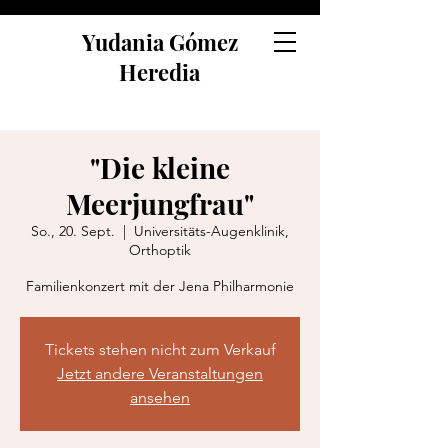
Yudania Gómez
Heredia
"Die kleine
Meerjungfrau"
So., 20. Sept.
  |  
Universitäts-Augenklinik,
Orthoptik
Familienkonzert mit der Jena Philharmonie
Tickets stehen nicht zum Verkauf
Jetzt andere Veranstaltungen
ansehen