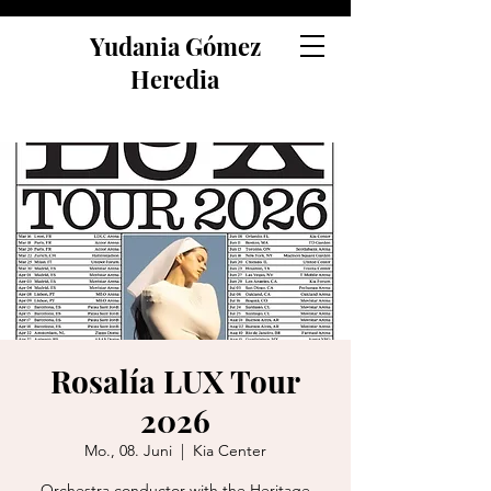
Yudania Gómez
Heredia
Rosalía LUX Tour
2026
Mo., 08. Juni
  |  
Kia Center
Orchestra conductor with the Heritage