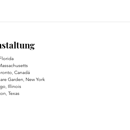
nstaltung
Florida
Massachusetts
Toronto, Canadá
uare Garden, New York
o, Illinois
ton, Texas