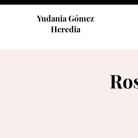
Yudania Gómez
Heredia
Ros