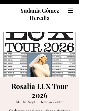
Yudania Gómez
Heredia
Rosalía LUX Tour
2026
Mi., 16. Sept.
  |  
Kaseya Center
Orchestra conductor with the Heritage