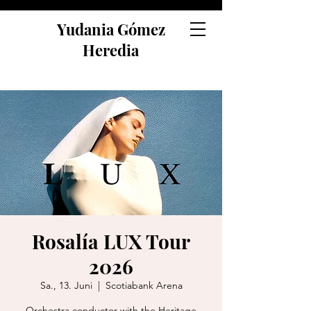
Yudania Gómez
Heredia
Rosalía LUX Tour
2026
Sa., 13. Juni
  |  
Scotiabank Arena
Orchestra conductor with the Heritage