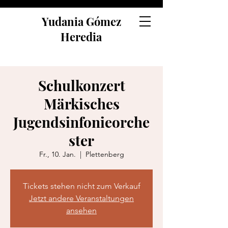
Yudania Gómez
Heredia
Schulkonzert
Märkisches
Jugendsinfonieorche
ster
Fr., 10. Jan.
  |  
Plettenberg
Tickets stehen nicht zum Verkauf
Jetzt andere Veranstaltungen
ansehen