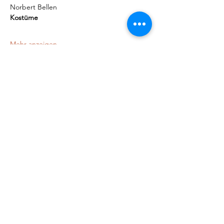
Norbert Bellen
Kostüme
Mehr anzeigen
Diese Veranstaltung teilen
@yudi_dirige
© 2023 Yudania Gómez Heredia