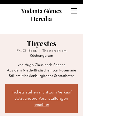
Yudania Gómez
Heredia
Thyestes
Fr., 25. Sept.
  |  
Theaterzelt am
Küchengarten
von Hugo Claus nach Seneca
Aus dem Niederländischen von Rosemarie
Still am Mecklenburgisches Staatstheter
Tickets stehen nicht zum Verkauf
Jetzt andere Veranstaltungen
ansehen