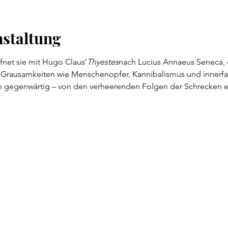
nstaltung
ffnet sie mit Hugo Claus’
Thyestes
nach Lucius Annaeus Seneca, 
 Grausamkeiten wie Menschenopfer, Kannibalismus und innerfam
h gegenwärtig – von den verheerenden Folgen der Schrecken e