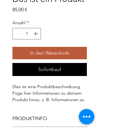
Preis
85,00 €
Anzahl
*
In den Warenkorb
Sofortkauf
Dies ist eine Produktbeschreibung. 
Füge hier Informationen zu deinem 
Produkt hinzu, z. B. Informationen zu 
Größen und Materialien sowie 
allgemeine Pflege- und 
PRODUKTINFO
Reinigungshinweise.
Das ist ein Produktdetail. Füge hier
RÜCKGABERICHTLINIE
Informationen zu deinem Produkt